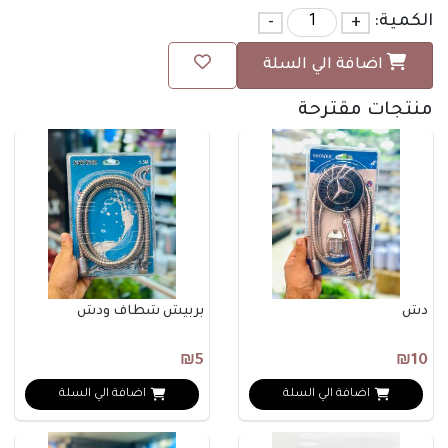
الكمية:
+
-
اضافة الي السلة
منتجات مقترحة
دش
بربيش شطاف ودش
₪5
₪10
اضافة الي السلة
اضافة الي السلة