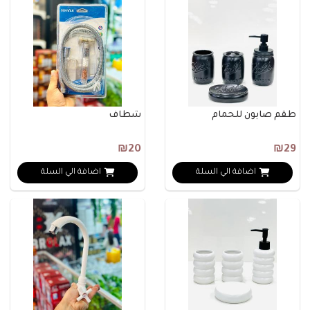
طقم صابون للحمام
شطاف
₪20
₪29
اضافة الي السلة
اضافة الي السلة