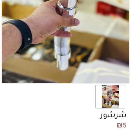
شرشور
₪
5