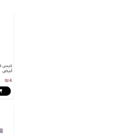
أبيض
₪4