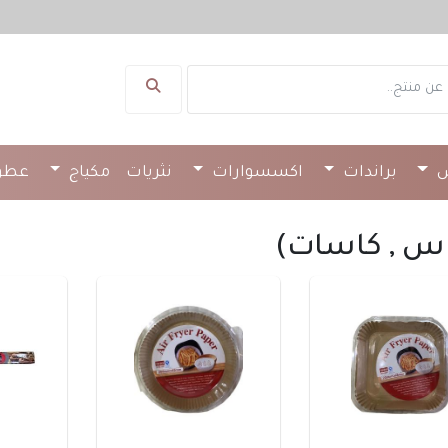
لت
س
براندات
اكسسوارات
نثريات
مكياج
عطو
اس , كاسات)