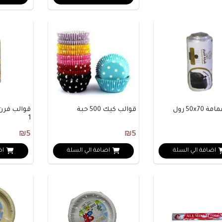
كيس قمامة 50x70 رول
قوالب كيك 500 حبة
1
₪5
₪5
اضافة الي السلة
اضافة الي السلة
اض