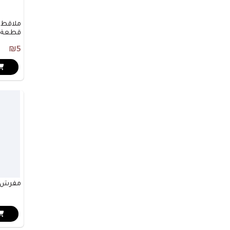
قطعة
₪5
مفرش ط