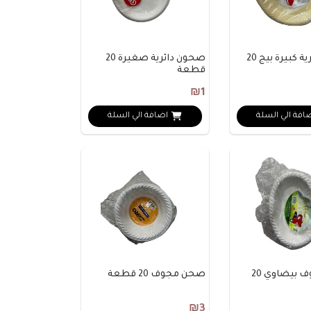
صحون دائرية كبيرة بيج 20
صحون دائرية صغيرة 20
قطعة
مساعد تاج مول
₪1
متصل الآن
افة الي السلة
اضافة الي السلة
مرحباً 👋 أنا مساعدك الذكي في تاج مول.
كيف يمكنني مساعدتك؟ اكتب لي عن المنتج
الذي تبحث عنه.
صحن مجوف بيضاوي 20
صحن مجوف 20 قطعة
₪3