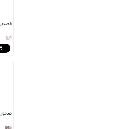
قصدير 
₪1
صحون بيضا
₪5