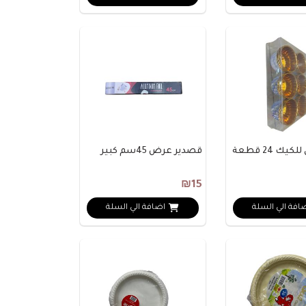
قوالب فرن للكيك 24 قطعة
قصدير عرض 45سم كبير
₪15
افة الي السلة
اضافة الي السلة