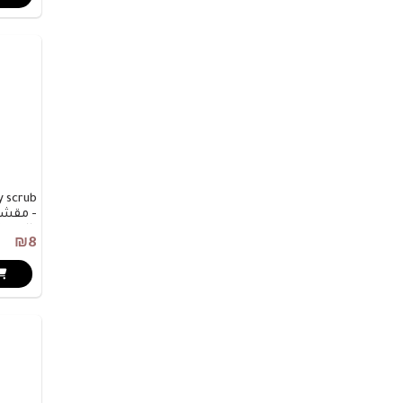
y scrub
- مقشر
بالعس
₪8