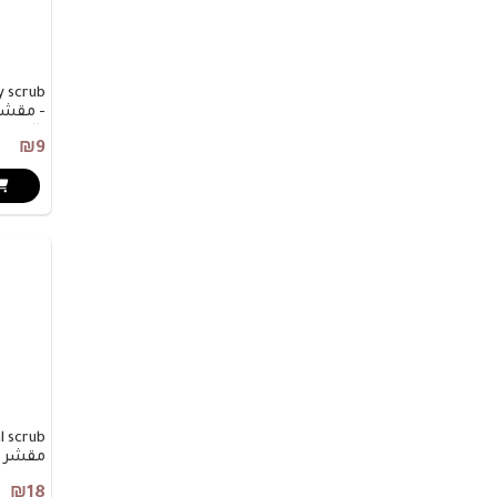
y scrub
- مقشر
بالقهو
₪9
l scrub
مقشر ل
₪18