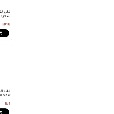
‏قناع ت
شجرة ا
₪18
al Mask
₪1