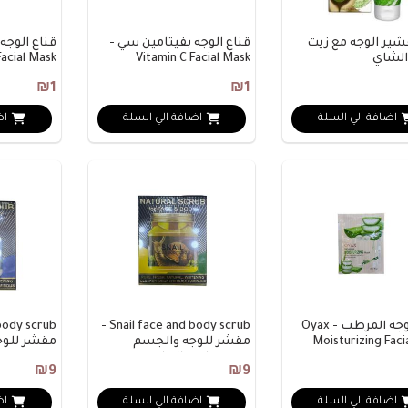
قشير الوجه مع زيت
قناع الوجه بفيتامين سي -
لشاي
Vitamin C Facial Mask
acial Mask
₪1
₪1
اضافة الي السلة
اضافة الي السلة
اض
قناع الوجه المرطب - Oyax
Snail face and body scrub -
Moisturizing Faci
مقشر للوجه والجسم
مقشر للوج
بمستخلص الحلزو..
₪9
₪9
اضافة الي السلة
اضافة الي السلة
اض