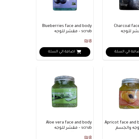
Blueberries face and body
Charcoal fac
- مقشر للوجه
scrub - مقشر للوجه
لفحم
والجسم بالتوت ا..
مساعد تاج مول
₪8
متصل الآن
افة الي السلة
اضافة الي السلة
مرحباً 👋 أنا مساعدك الذكي في تاج مول.
كيف يمكنني مساعدتك؟ اكتب لي عن المنتج
الذي تبحث عنه.
Aloe vera face and body
Apricot face and 
وجه والجسم
scrub - مقشر للوجه
والجسم بالصبار
₪8