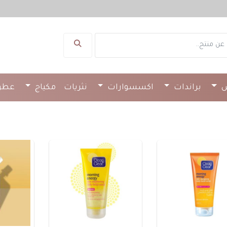
لتج
س
براندات
اكسسوارات
نثريات
مكياج
عطو