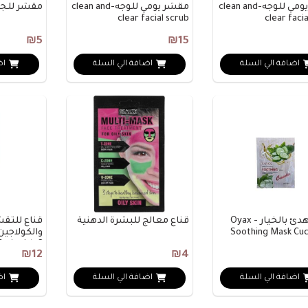
مقشر يومي للوجه-clean and
مقشر يومي للوجه-clean and
‏مقشر للج
clear facial scrub
clear faci
₪5
₪15
اضافة الي السلة
اضافة الي السلة
اض
قناع مهدئ بالخيار - Oyax
قناع معالج للبشرة الدهنية
قناع للتقش
Soothing Mask Cu
ask with C..
₪12
₪4
اضافة الي السلة
اضافة الي السلة
اض