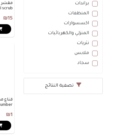
براندات
al scrub
المنظفات
₪15
اكسسوارات
المنزلي والكهربائيات
نثريات
ملابس
سجاد
تصفية النتائج
cumber
₪1