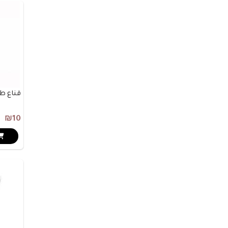
قناع طي
₪10