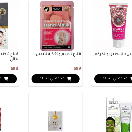
ن بالزنجبيل والكركم
قناع تنعيم وتغذية لليدين
قناع تنظي
نباتي
₪8
₪9
اضافة الي السلة
اضافة الي السلة
اض