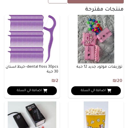
منتجات مقترحة
توزيعات مولود جديد 12 حبة
dental floss 30pcs-خيط أسنان
30 حبة
₪2
₪20
اضافة الي السلة
اضافة الي السلة