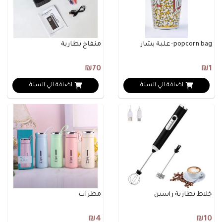
popcorn bag-علبة بشار
منفاخ بطارية
₪70
₪1
اضافة الي السلة
اضافة الي السلة
خلاط بطارية رأسين
مطرات
₪4
₪10