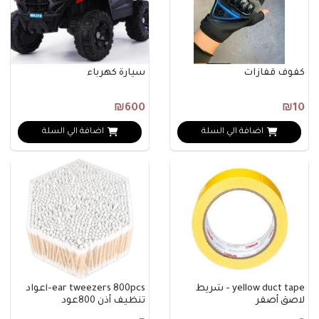
كفوف قفازات
سيارة كهرباء
₪600
₪10
اضافة الي السلة
اضافة الي السلة
yellow duct tape - شريط
ear tweezers 800pcs-أعواد
لاصق أصفر
تنظيف أذن 800عود