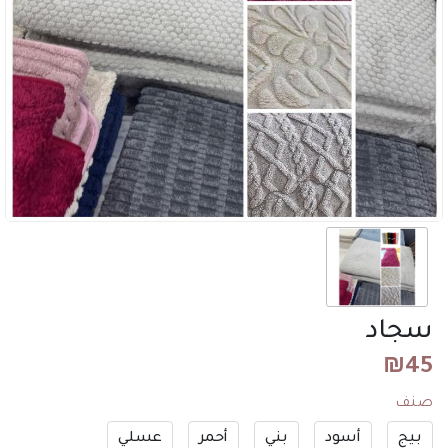
سجاد
₪
45
صنف
بيج
أسود
بني
أحمر
عسلي