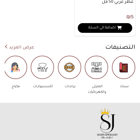
عطر عربي 50 مل
₪5
اضافة الي السلة
التصنيفات
عرض المزيد
سجاد
المنزلي
براندات
اكسسوارات
مكياج
والكهربائيات