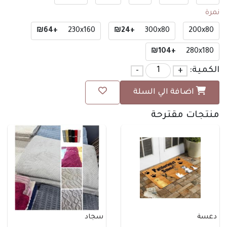
نمرة
+₪64
230x160
+₪24
300x80
200x80
+₪104
280x180
الكمية:
+
-
اضافة الي السلة
منتجات مقترحة
دعسة
سجاد