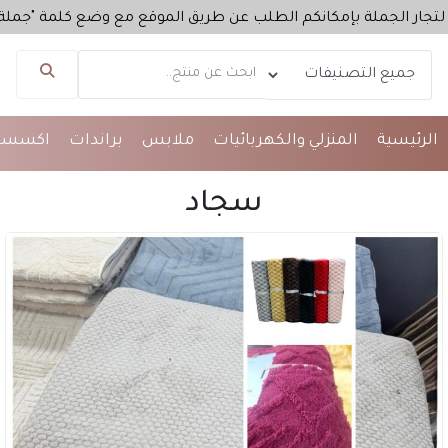
الجملة بإمكانكم الطلب عن طريق الموقع مع وضع كلمة "جملة" في ال
مساعد تاج مول
الرئيسية
المنزلي والكهربائيات
ملابس
براندات
اكسسو
متصل الآن
سجاد
مرحباً 👋 أنا مساعدك الذكي في تاج مول.
كيف يمكنني مساعدتك؟ اكتب لي عن المنتج الذي
تبحث عنه.