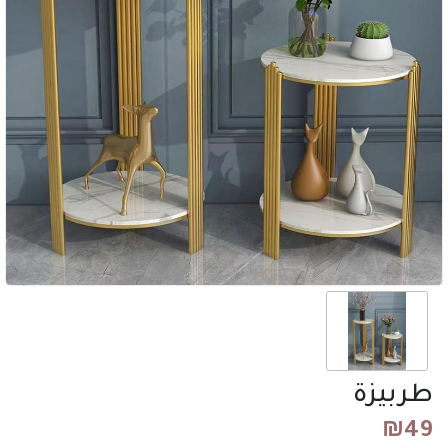
طربيزة
₪
49