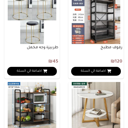
رفوف مطبخ
طربيزة وجه مخمل
₪45
₪120
اضافة الي السلة
اضافة الي السلة