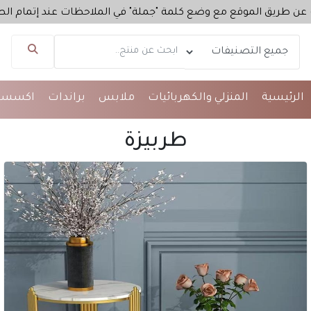
يق الموقع مع وضع كلمة "جملة" في الملاحظات عند إتمام الطلب
الرئيسية
المنزلي والكهربائيات
ملابس
براندات
اكسسو
مساعد تاج مول
متصل الآن
طربيزة
مرحباً 👋 أنا مساعدك الذكي في تاج مول.
كيف يمكنني مساعدتك؟ اكتب لي عن المنتج الذي
تبحث عنه.