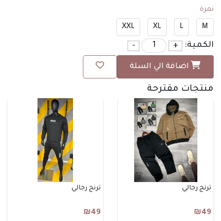
نمرة
XXL
XL
L
M
الكمية:
+
-
اضافة الي السلة
منتجات مقترحة
ترنج رجالي
ترنج رجالي
₪49
₪49