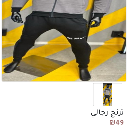
ترنج رجالي
₪
49